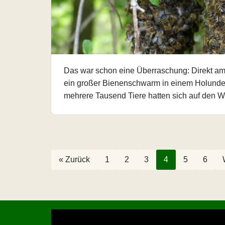
Das war schon eine Überraschung: Direkt am
ein großer Bienenschwarm in einem Holunder
mehrere Tausend Tiere hatten sich auf den
« Zurück
1
2
3
4
5
6
V