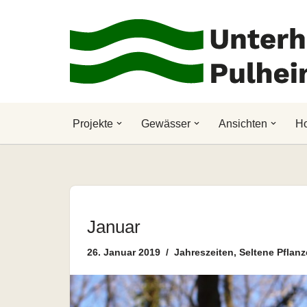
Zum
Inhalt
springen
Projekte
Gewässer
Ansichten
H
Januar
26. Januar 2019
Jahreszeiten
,
Seltene Pflanz