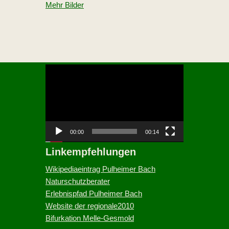
Mehr Bilder
V
i
d
e
o
-
00:00
00:14
P
Linkempfehlungen
l
a
Wikipediaeintrag Pulheimer Bach
y
Naturschutzberater
e
Erlebnispfad Pulheimer Bach
r
Website der regionale2010
Bifurkation Melle-Gesmold