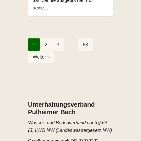
Jahrzehnte ausgeübt hat. Für
seine…
1
2
3
…
68
Weiter »
Unterhaltungs­verband
Pulheimer Bach
Wasser- und Bodenverband nach § 62
(3) LWG NW (Landeswassergesetz NW)
Gewässerkennzahl: DE 27373232