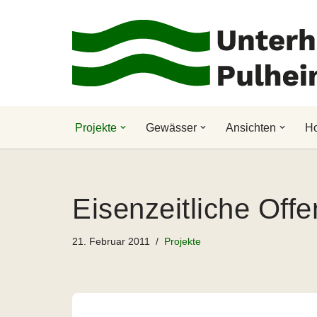
Zum
Inhalt
springen
Projekte
Gewässer
Ansichten
H
Eisenzeitliche Off
21. Februar 2011
Projekte