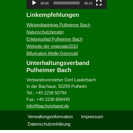
-
00:00
00:14
P
Linkempfehlungen
l
a
Wikipediaeintrag Pulheimer Bach
y
Naturschutzberater
e
Erlebnispfad Pulheimer Bach
r
Website der regionale2010
Bifurkation Melle-Gesmold
Unterhaltungsverband
Pulheimer Bach
Verbandsvorsteher Gert Lauterbach
In der Bachaue, 50259 Pulheim
Tel.: +49 2238 50794
Fax: +49 2238 808445
info@bachverband.de
Verwaltungsinformation
Impressum
Datenschutzerklärung