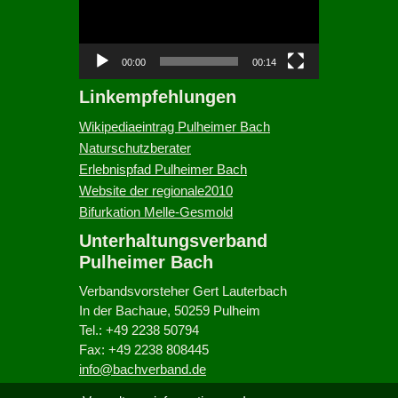
e
o
-
00:00
00:14
P
Linkempfehlungen
l
a
Wikipediaeintrag Pulheimer Bach
y
Naturschutzberater
e
Erlebnispfad Pulheimer Bach
r
Website der regionale2010
Bifurkation Melle-Gesmold
Unterhaltungsverband
Pulheimer Bach
Verbandsvorsteher Gert Lauterbach
In der Bachaue, 50259 Pulheim
Tel.: +49 2238 50794
Fax: +49 2238 808445
info@bachverband.de