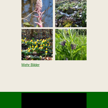
Mehr Bilder
V
i
d