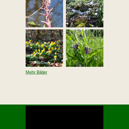
Mehr Bilder
V
i
d