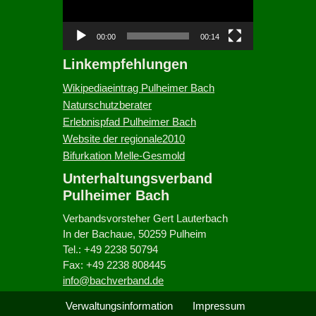
e
o
-
00:00
00:14
P
Linkempfehlungen
l
a
Wikipediaeintrag Pulheimer Bach
y
Naturschutzberater
e
Erlebnispfad Pulheimer Bach
r
Website der regionale2010
Bifurkation Melle-Gesmold
Unterhaltungsverband
Pulheimer Bach
Verbandsvorsteher Gert Lauterbach
In der Bachaue, 50259 Pulheim
Tel.: +49 2238 50794
Fax: +49 2238 808445
info@bachverband.de
Verwaltungsinformation
Impressum