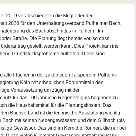
 2019 verabschiedeten die Mitglieder der
lt 2020 für den Unterhaltungsverband Pulheimer Bach.
enaturierung des Bachabschnittes in Pulheim, Im
fer Straße. Die Planung liegt bereits vor, so dass
 Förderantrag gestellt werden kann. Dies Projekt kam ins
hend Grundstücksprobleme auftraten. Diese sind
lle Flächen in der zukünftigen Talsperre in Pulheim-
regierung Köln mit erheblichen Fördermitteln den
htige Voraussetzung um zügig mit der
utz für das 100-jährliche Regenereignis beginnen zu
uch die Haushaltsmittel für die Planungskosten. Das
 den Bachverband ist die technische Ausstattung wichtig.
er Bach mit seinen Nebengewässern und dem Gillbach (bis
nstige Gewässer. Das sind im Kern die Ronnen, die nur bei
d. Diese vielen Kilometer Gewässerunterhaltung ist nur