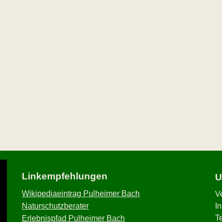
Linkempfehlungen
U
Wikipediaeintrag Pulheimer Bach
V
Naturschutzberater
I
T
Erlebnispfad Pulheimer Bach