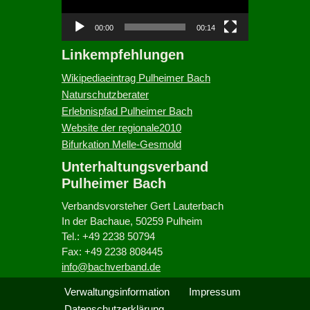
o
-
00:00
00:14
P
Linkempfehlungen
l
a
Wikipediaeintrag Pulheimer Bach
y
Naturschutzberater
e
Erlebnispfad Pulheimer Bach
r
Website der regionale2010
Bifurkation Melle-Gesmold
Unterhaltungsverband
Pulheimer Bach
Verbandsvorsteher Gert Lauterbach
In der Bachaue, 50259 Pulheim
Tel.: +49 2238 50794
Fax: +49 2238 808445
info@bachverband.de
Verwaltungsinformation
Impressum
Datenschutzerklärung