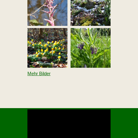
Mehr Bilder
V
i
d
e