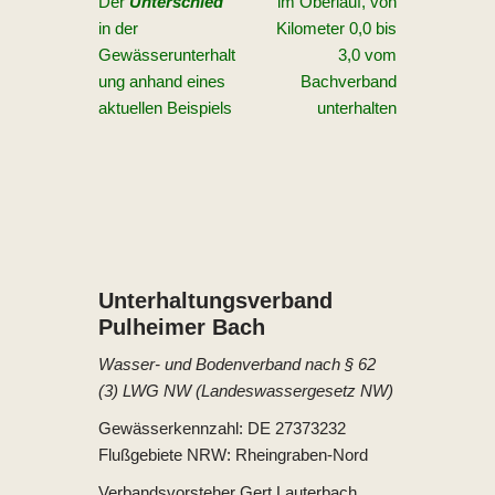
Der
Unterschied
im Oberlauf, von
in der
Kilometer 0,0 bis
Gewässerunterhalt
3,0 vom
ung anhand eines
Bachverband
aktuellen Beispiels
unterhalten
Unterhaltungs­verband
Pulheimer Bach
Wasser- und Bodenverband nach § 62
(3) LWG NW (Landeswassergesetz NW)
Gewässerkennzahl: DE 27373232
Flußgebiete NRW: Rheingraben-Nord
Verbandsvorsteher Gert Lauterbach