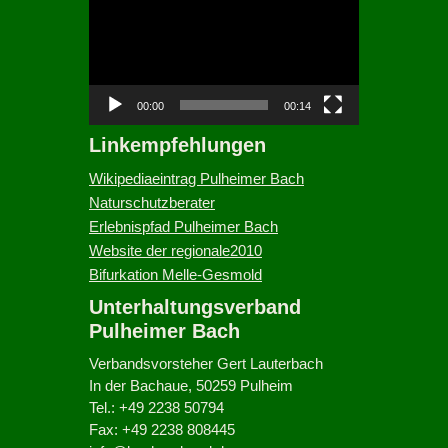
i
d
e
o
-
00:00
00:14
P
Linkempfehlungen
l
a
Wikipediaeintrag Pulheimer Bach
y
Naturschutzberater
e
Erlebnispfad Pulheimer Bach
r
Website der regionale2010
Bifurkation Melle-Gesmold
Unterhaltungsverband
Pulheimer Bach
Verbandsvorsteher Gert Lauterbach
In der Bachaue, 50259 Pulheim
Tel.: +49 2238 50794
Fax: +49 2238 808445