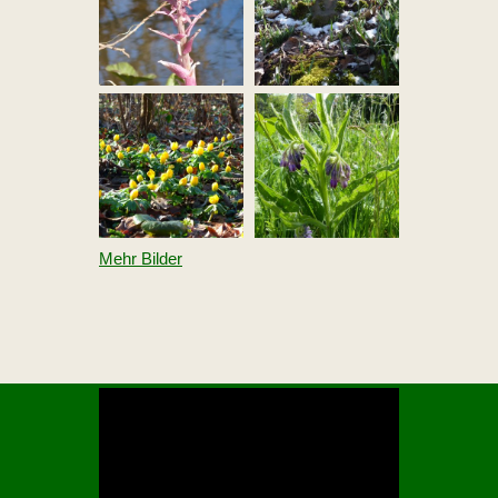
Mehr Bilder
V
i
d
e