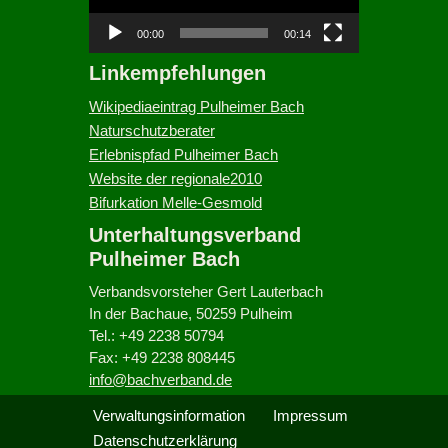
o
-
00:00
00:14
P
Linkempfehlungen
l
a
Wikipediaeintrag Pulheimer Bach
y
Naturschutzberater
e
Erlebnispfad Pulheimer Bach
r
Website der regionale2010
Bifurkation Melle-Gesmold
Unterhaltungsverband
Pulheimer Bach
Verbandsvorsteher Gert Lauterbach
In der Bachaue, 50259 Pulheim
Tel.: +49 2238 50794
Fax: +49 2238 808445
info@bachverband.de
Verwaltungsinformation
Impressum
Datenschutzerklärung