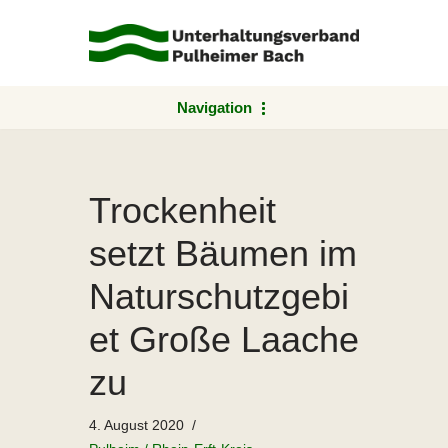
Zum
Inhalt
springen
Navigation
Trockenheit
setzt Bäumen im
Naturschutzgebi
et Große Laache
zu
4. August 2020