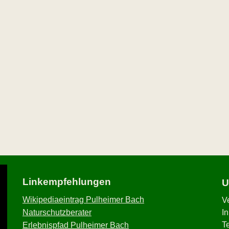
Linkempfehlungen
U
Wikipediaeintrag Pulheimer Bach
V
Naturschutzberater
I
T
Erlebnispfad Pulheimer Bach