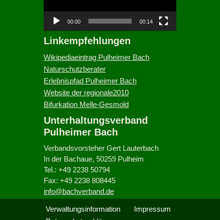
o
-
00:00
00:14
P
Linkempfehlungen
l
a
Wikipediaeintrag Pulheimer Bach
y
Naturschutzberater
e
Erlebnispfad Pulheimer Bach
r
Website der regionale2010
Bifurkation Melle-Gesmold
Unterhaltungsverband
Pulheimer Bach
Verbandsvorsteher Gert Lauterbach
In der Bachaue, 50259 Pulheim
Tel.: +49 2238 50794
Fax: +49 2238 808445
info@bachverband.de
Verwaltungsinformation
Impressum