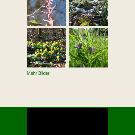
Mehr Bilder
V
i
d
e