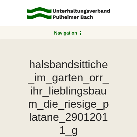
Zum
Inhalt
springen
Navigation
halsbandsittiche
_im_garten_orr_
ihr_lieblingsbau
m_die_riesige_p
latane_2901201
1_g